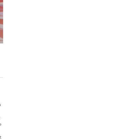
u
t
e
t