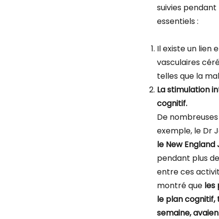
suivies pendant
essentiels :
Il existe un lie
vasculaires cér
telles que la ma
La stimulation i
cognitif.
De nombreuses a
exemple, le Dr 
le New England 
pendant plus de 
entre ces activi
montré que
les
le plan cognitif,
semaine, avaien