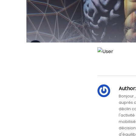
Author:
Bonjour 
auprès de
déclin co
l'activit
mobilisés
décision
d'équili