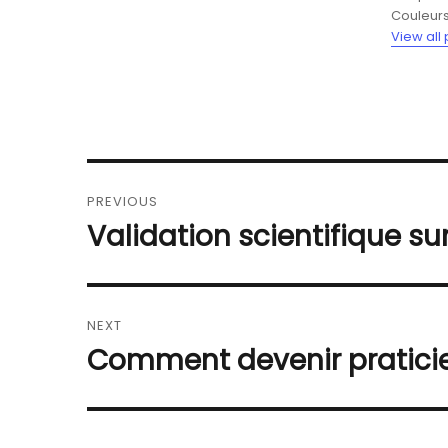
Couleurs
View all
Navigation
PREVIOUS
de
Validation scientifique s
Previous
post:
l’article
NEXT
Comment devenir pratic
Next
post: