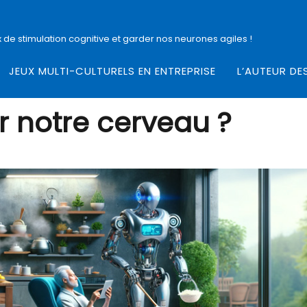
 de stimulation cognitive et garder nos neurones agiles !
JEUX MULTI-CULTURELS EN ENTREPRISE
L’AUTEUR DE
r notre cerveau ?