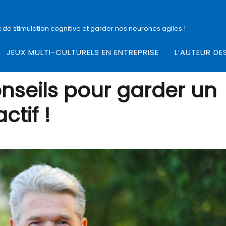
 de stimulation cognitive et garder nos neurones agiles !
JEUX MULTI-CULTURELS EN ENTREPRISE
L’AUTEUR DE
onseils pour garder un
ctif !