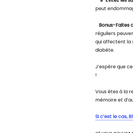
9-Évitez les 
peut endommager 
Bonus-Faites 
réguliers peuven
qui affectent la
diabète.
J’espère que ces
!
Vous êtes à la 
mémoire et d’a
Si c’est le cas,