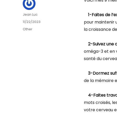
Voici mes 9 meil
Author
1-Faites de l’
Jean Luc
Posted
pour maintenir 
11/22/2023
on
Categories
la croissance de
Other
2-Suivez une 
oméga-3 et en v
santé du cervea
3-Dormez suf
de la mémoire e
4-Faites trava
mots croisés, le
votre cerveau et 