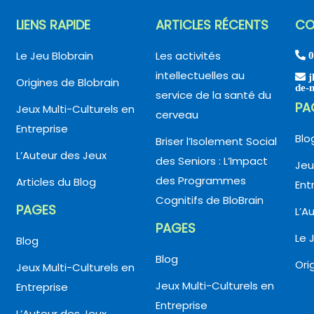
LIENS RAPIDE
ARTICLES RÉCENTS
CO
Le Jeu Blobrain
Les activités
0
intellectuelles au
j
Origines de Blobrain
de-
service de la santé du
PA
Jeux Multi-Culturels en
cerveau
Entreprise
Blo
Briser l’Isolement Social
L’Auteur des Jeux
des Seniors : L’Impact
Jeu
des Programmes
Articles du Blog
Ent
Cognitifs de BloBrain
PAGES
L’A
PAGES
Le 
Blog
Blog
Ori
Jeux Multi-Culturels en
Jeux Multi-Culturels en
Entreprise
Entreprise
L’Auteur des Jeux