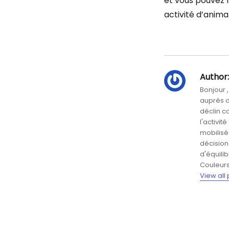
et vous pouvez 
activité d’anima
Author:
Bonjour 
auprès de
déclin co
l'activit
mobilisés
décision
d'équili
Couleurs
View all