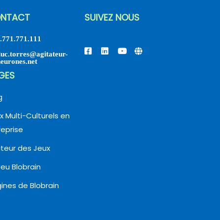
NTACT
SUIVEZ NOUS
.771.771.111
luc.torres@agitateur-
neurones.net
GES
g
x Multi-Culturels en
reprise
uteur des Jeux
Jeu Blobrain
gines de Blobrain