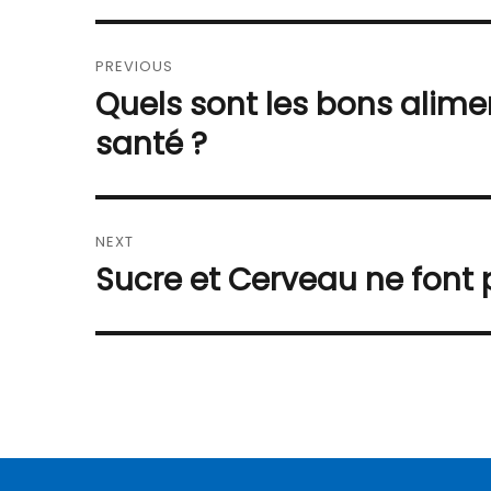
Navigation
PREVIOUS
de
Quels sont les bons alim
Previous
post:
l’article
santé ?
NEXT
Sucre et Cerveau ne font
Next
post: