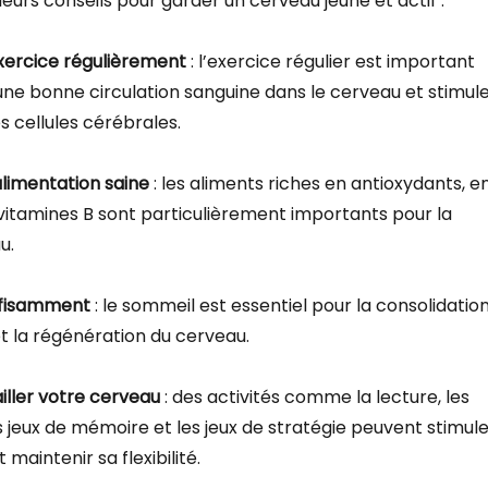
leurs conseils pour garder un cerveau jeune et actif :
exercice régulièrement
: l’exercice régulier est important
une bonne circulation sanguine dans le cerveau et stimul
s cellules cérébrales.
alimentation saine
: les aliments riches en antioxydants, e
itamines B sont particulièrement importants pour la
u.
fisamment
: le sommeil est essentiel pour la consolidatio
t la régénération du cerveau.
iller votre cerveau
: des activités comme la lecture, les
s jeux de mémoire et les jeux de stratégie peuvent stimul
maintenir sa flexibilité.