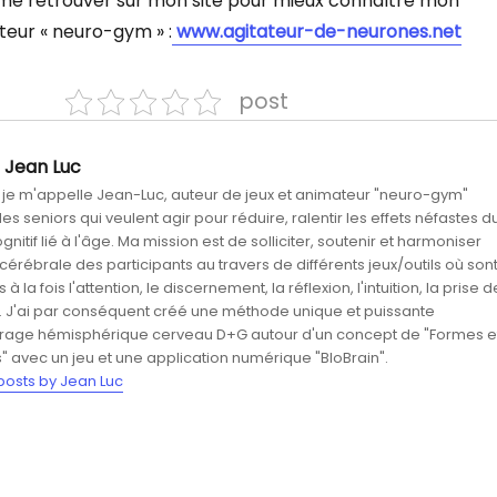
me retrouver sur mon site pour mieux connaître mon
teur « neuro-gym » :
www.agitateur-de-neurones.net
post
Jean Luc
, je m'appelle Jean-Luc, auteur de jeux et animateur "neuro-gym"
s seniors qui veulent agir pour réduire, ralentir les effets néfastes d
gnitif lié à l'âge. Ma mission est de solliciter, soutenir et harmoniser
é cérébrale des participants au travers de différents jeux/outils où son
 à la fois l'attention, le discernement, la réflexion, l'intuition, la prise d
. J'ai par conséquent créé une méthode unique et puissante
brage hémisphérique cerveau D+G autour d'un concept de "Formes e
" avec un jeu et une application numérique "BloBrain".
 posts by Jean Luc