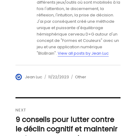
différents jeux/outils où sont mobilisés à la
fois l'attention, le discernement, la
réflexion, l'intuition, la prise de décision.
J'ai par conséquent créé une méthode
unique et puissante d'équilibrage
hémisphérique cerveau D+G autour d'un
concept de "Formes et Couleurs" avec un
jeu et une application numérique
"BloBrain".
View all posts by Jean Luc
Author
Posted
Categories
Jean Luc
11/22/2023
Other
on
Navigation
NEXT
de
9 conseils pour lutter contre
Next
post:
le déclin cognitif et maintenir
l’article