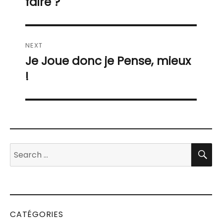
faire ?
l’article
NEXT
Je Joue donc je Pense, mieux
Next
post:
!
S
Search
for:
CATÉGORIES