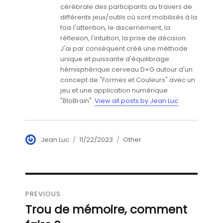
cérébrale des participants au travers de
différents jeux/outils où sont mobilisés à la
fois l'attention, le discernement, la
réflexion, l'intuition, la prise de décision.
J'ai par conséquent créé une méthode
unique et puissante d'équilibrage
hémisphérique cerveau D+G autour d'un
concept de "Formes et Couleurs" avec un
jeu et une application numérique
"BloBrain".
View all posts by Jean Luc
Author
Posted
Categories
Jean Luc
11/22/2023
Other
on
Navigation
PREVIOUS
de
Trou de mémoire, comment
Previous
post: